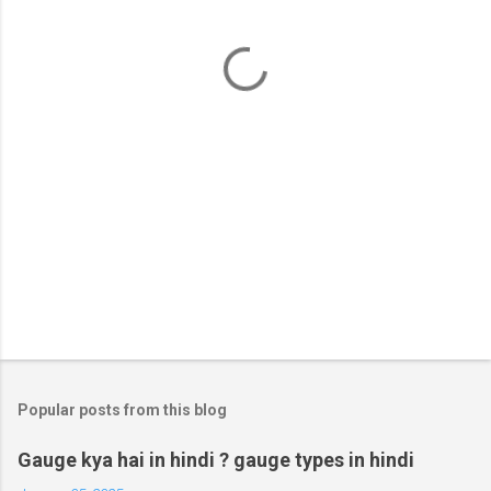
n
t
s
Popular posts from this blog
Gauge kya hai in hindi ? gauge types in hindi