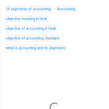
10 objectives of accounting
Accounting
objective meaning in hindi
objective of accounting in hindi
objective of accounting standard
what is accounting and its objectives
C
o
m
m
e
n
t
s