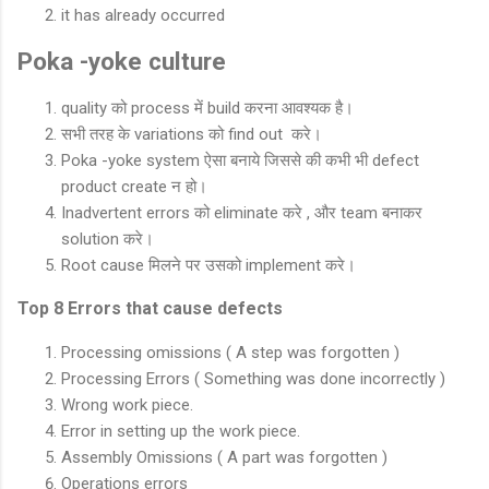
it has already occurred
Poka -yoke culture
quality को process में build करना आवश्यक है।
सभी तरह के variations को find out करे।
Poka -yoke system ऐसा बनाये जिससे की कभी भी defect
product create न हो।
Inadvertent errors को eliminate करे , और team बनाकर
solution करे।
Root cause मिलने पर उसको implement करे।
Top 8 Errors that cause defects
Processing omissions ( A step was forgotten )
Processing Errors ( Something was done incorrectly )
Wrong work piece.
Error in setting up the work piece.
Assembly Omissions ( A part was forgotten )
Operations errors