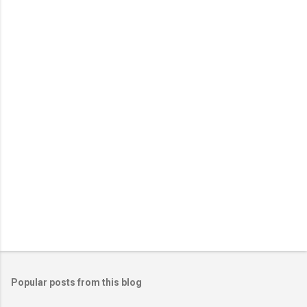
e
n
t
s
Popular posts from this blog