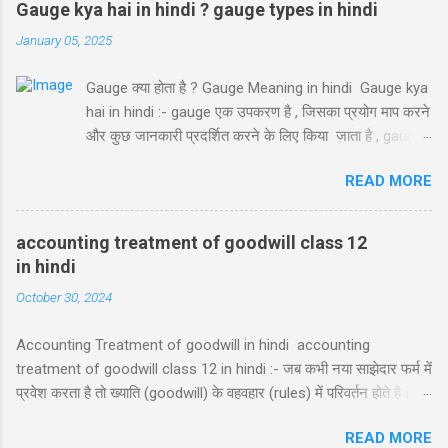
Gauge kya hai in hindi ? gauge types in hindi
January 05, 2025
Gauge क्या होता है ? Gauge Meaning in hindi Gauge kya
hai in hindi :- gauge एक उपकरण है , जिसका प्रयोग माप करने
और कुछ जानकारी प्रदर्शित करने के लिए किया जाता है , gauge
का प्रयोग हम engineering और science labs में प्रयोग करते
READ MORE
है। ये कई तरह के हो सकते है , जिससे द्वारा हम किसी work की
शुद्धता को measure करते है। सभी gauges के अलग अलग
functions होते है। जैसे कुछ gauge द्वारा हम length ,
accounting treatment of goodwill class 12
thickness को measure कर सकते है , या हम gauge के द्वारा
in hindi
air pressure को monitor कर सकते है , temperature
October 30, 2024
monitor किया जा सकता है , Gauges को उनके functions के
according divide किया गया है। Types of gauges in hindi
Accounting Treatment of goodwill in hindi accounting
( Gauge kya hai in hindi ) gauge kya hai in hindi विभिन
treatment of goodwill class 12 in hindi :- जब कभी नया साझेदार फर्म में
कार्यो के अनुसार कई तरह के होते है , मुख्यता Gauges को हम दो
प्रवेश करता है तो ख्याति (goodwill) के वहवहार (rules) में परिवर्तन होते है। जो
भागो में बाँट सकते है। Standard Gauge Special Gauge
की फर्म पर प्रभाव डालते है आज हम इन treatment के बारे में जानेगें। नए
Standard Gauge ये वो gauge होते है जो की सभी
READ MORE
साझेदार के प्रवेश के समय ख्याति का लेखांकन व्हवहार accounting
Engineering work के लिए एक जैसे होते है और international